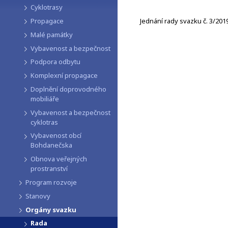
Cyklotrasy
Jednání rady svazku č. 3/2019
Propagace
Malé památky
Vybavenost a bezpečnost
Podpora odbytu
Komplexní propagace
Doplnění doprovodného
mobiliáře
Vybavenost a bezpečnost
cyklotras
Vybavenost obcí
Bohdanečska
Obnova veřejných
prostranství
Program rozvoje
Stanovy
Orgány svazku
Rada