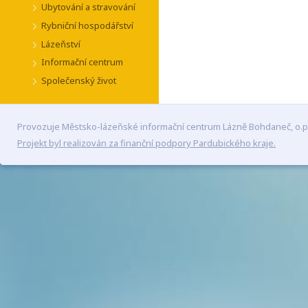
Ubytování a stravování
Rybniční hospodářství
Lázeňství
Informační centrum
Společenský život
Provozuje Městsko-lázeňské informační centrum Lázně Bohdaneč, o.p
Projekt byl realizován za finanční podpory Pardubického kraje.