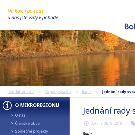
Na kole i po vodě,
u nás jste vždy v pohodě.
Úvodní stránka
Orgány svazku
Rada
Jednání rady svazk
O MIKROREGIONU
Jednání rady s
O nás
Členské obce
Datum:
06. 6. 2019
r
Společné projekty
Rada