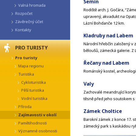
Semín
Valná hromada
Rodiště arch. J. Gočára, “Zám
Rozpočet
upravený, akvadukt na Opato
Závěrečný účet
Lázní Bohdanče 12 km.
Kontakty
Kladruby nad Labem
Národní hřebčín založený v z
PRO TURISTY
běloušů, zámecká galerie. Z
Pro turisty
Řečany nad Labem
Mapa regionu
Románský kostel, archeologi
Turistika
Cykloturistika
Valy
Pěší turistika
Zachovalé meandrující koryto p
Vodní turistika
těsně před jeho soutokem s 
Příroda
Zámek Choltice
Zajímavosti v okolí
Barokní zámek z konce 17. st
Pamětihodnosti
zámecký park s kaskádou ryb
Významné osobnosti