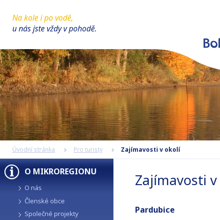
Na kole i po vodě,
u nás jste vždy v pohodě.
Úvodní stránka
Pro turisty
Zajímavosti v okolí
O MIKROREGIONU
Zajímavosti v 
O nás
Členské obce
Pardubice
Společné projekty