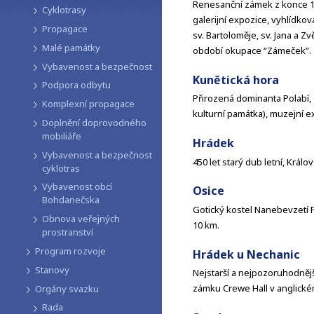
Renesanční zámek z konce 13.
Cyklotrasy
galerijní expozice, vyhlídko
Propagace
sv. Bartoloměje, sv. Jana a 
Malé památky
období okupace “Zámeček”. 
Vybavenost a bezpečnost
Kunětická hora
Podpora odbytu
Přirozená dominanta Polabí,
Komplexní propagace
kulturní památka), muzejní e
Doplnění doprovodného
mobiliáře
Hrádek
Vybavenost a bezpečnost
450 let starý dub letní, Král
cyklotras
Vybavenost obcí
Osice
Bohdanečska
Gotický kostel Nanebevzetí Pa
Obnova veřejných
10 km.
prostranství
Program rozvoje
Hrádek u Nechanic
Stanovy
Nejstarší a nejpozoruhodnějš
zámku Crewe Hall v anglické
Orgány svazku
Rada