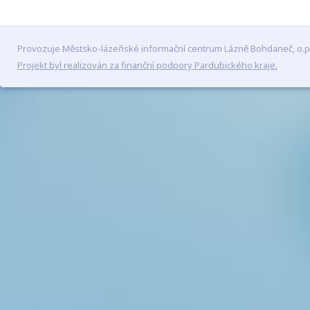
Provozuje Městsko-lázeňské informační centrum Lázně Bohdaneč, o.p
Projekt byl realizován za finanční podpory Pardubického kraje.