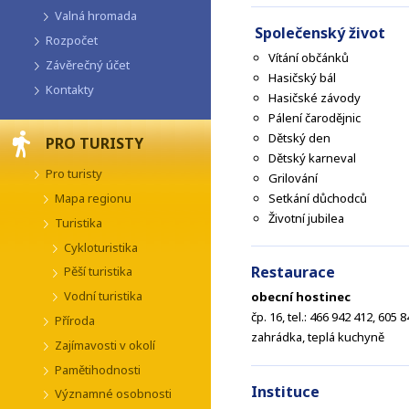
Valná hromada
Společenský život
Rozpočet
Vítání občánků
Závěrečný účet
Hasičský bál
Kontakty
Hasičské závody
Pálení čarodějnic
Dětský den
PRO TURISTY
Dětský karneval
Pro turisty
Grilování
Setkání důchodců
Mapa regionu
Životní jubilea
Turistika
Cykloturistika
Restaurace
Pěší turistika
Vodní turistika
obecní hostinec
čp. 16, tel.: 466 942 412, 605 
Příroda
zahrádka, teplá kuchyně
Zajímavosti v okolí
Pamětihodnosti
Instituce
Významné osobnosti