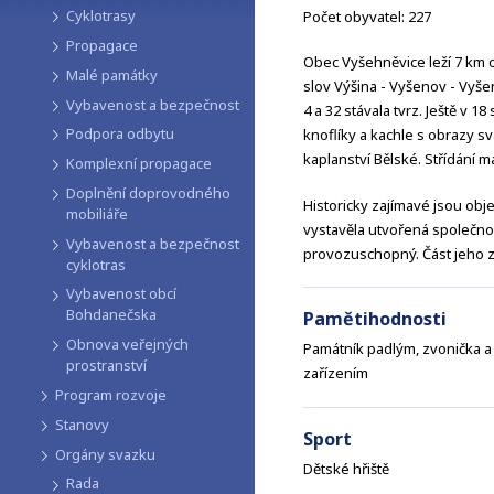
Cyklotrasy
Počet obyvatel: 227
Propagace
Obec Vyšehněvice leží 7 km 
Malé památky
slov Výšina - Vyšenov - Vyšen
Vybavenost a bezpečnost
4 a 32 stávala tvrz. Ještě v 1
Podpora odbytu
knoflíky a kachle s obrazy svat
kaplanství Bělské. Střídání maj
Komplexní propagace
Doplnění doprovodného
Historicky zajímavé jsou objek
mobiliáře
vystavěla utvořená společno
Vybavenost a bezpečnost
provozuschopný. Část jeho za
cyklotras
Vybavenost obcí
Bohdanečska
Pamětihodnosti
Obnova veřejných
Památník padlým, zvonička a k
prostranství
zařízením
Program rozvoje
Stanovy
Sport
Orgány svazku
Dětské hřiště
Rada