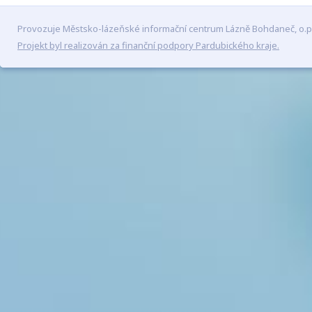
Provozuje Městsko-lázeňské informační centrum Lázně Bohdaneč, o.p
Projekt byl realizován za finanční podpory Pardubického kraje.