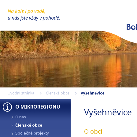
Na kole i po vodě,
u nás jste vždy v pohodě.
Úvodní stránka
Členské obce
Vyšehněvice
O MIKROREGIONU
Vyšehněvice
O nás
Členské obce
O obci
Společné projekty