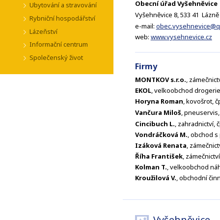
Obecní úřad Vyšehněvice
Ubytování a stravování
Vyšehněvice 8,
533 41 Lázn
Rybniční hospodářství
e-mail:
obec.vysehnevice@qu
Lázeňství
web:
www.vysehnevice.cz
Informační centrum
Společenský život
Firmy
MONTKOV s.r.o.
, zámečnictv
EKOL
, velkoobchod drogerie,
Horyna Roman
, kovošrot, č
Vančura Miloš
, pneuservis,
Cincibuch L.
, zahradnictví, 
Vondráčková M.
, obchod s 
Izáková Renata
, zámečnictv
Říha František
, zámečnictví
Kolman T.
, velkoobchod náhr
Kroužilová V.
, obchodní činn
Vyšehněvice