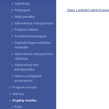
Cyklotrasy
Zápis z jednání valné hroma
Propagace
Malé památky
Vybavenost a bezpečnost
Podpora odbytu
Komplexní propagace
Doplnění doprovodného
mobiliáře
Vybavenost a bezpečnost
cyklotras
Vybavenost obcí
Bohdanečska
Obnova veřejných
prostranství
Program rozvoje
Stanovy
Orgány svazku
Rada