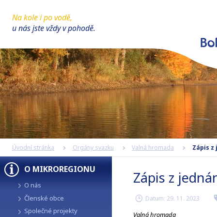
Na kole i po vodě,
u nás jste vždy v pohodě.
Úvodní stránka
Orgány svazku
Valná hromada
Zápis z
O MIKROREGIONU
Zápis z jedná
O nás
Členské obce
Datum:
29. 11. 2023
r
Společné projekty
Valná hromada