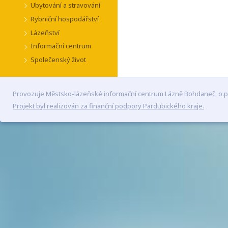
Ubytování a stravování
Rybniční hospodářství
Lázeňství
Informační centrum
Společenský život
Provozuje Městsko-lázeňské informační centrum Lázně Bohdaneč, o.p
Projekt byl realizován za finanční podpory Pardubického kraje.