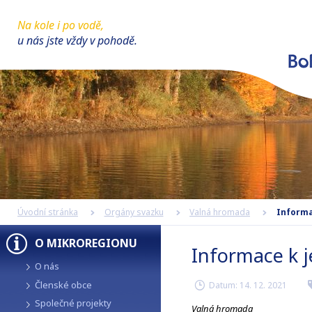
Na kole i po vodě,
u nás jste vždy v pohodě.
Úvodní stránka
Orgány svazku
Valná hromada
Informac
O MIKROREGIONU
Informace k j
O nás
Členské obce
Datum:
14. 12. 2021
r
Společné projekty
Valná hromada