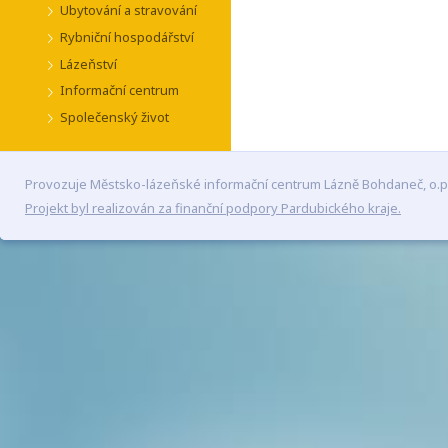
Ubytování a stravování
Rybniční hospodářství
Lázeňství
Informační centrum
Společenský život
Provozuje Městsko-lázeňské informační centrum Lázně Bohdaneč, o.p
Projekt byl realizován za finanční podpory Pardubického kraje.