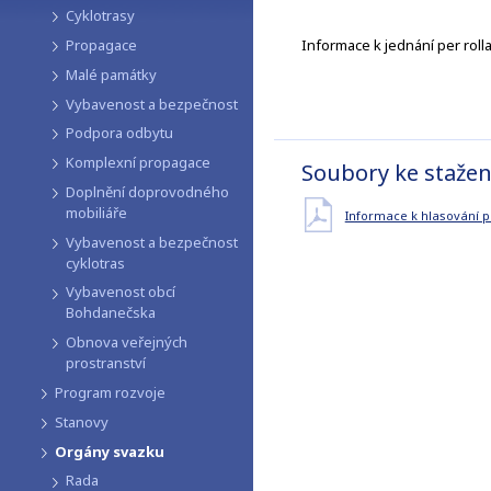
Cyklotrasy
Informace k jednání per rolla
Propagace
Malé památky
Vybavenost a bezpečnost
Podpora odbytu
Komplexní propagace
Soubory ke stažen
Doplnění doprovodného
mobiliáře
Informace k hlasování 
Vybavenost a bezpečnost
cyklotras
Vybavenost obcí
Bohdanečska
Obnova veřejných
prostranství
Program rozvoje
Stanovy
Orgány svazku
Rada