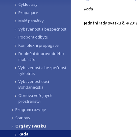
Cyklotrasy
Rada
Propagace
Malé památky
Jednání rady svazku č. 4/2019
Vybavenost a bezpečnost
Podpora odbytu
Komplexní propagace
Doplnění doprovodného
mobiliáře
Vybavenost a bezpečnost
cyklotras
Vybavenost obcí
Bohdanečska
Obnova veřejných
prostranství
Program rozvoje
Stanovy
Orgány svazku
Rada