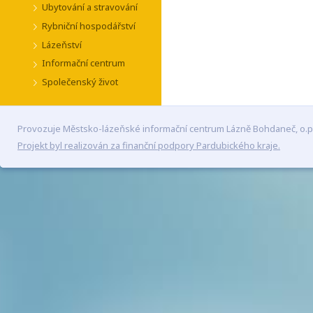
Ubytování a stravování
Rybniční hospodářství
Lázeňství
Informační centrum
Společenský život
Provozuje Městsko-lázeňské informační centrum Lázně Bohdaneč, o.p
Projekt byl realizován za finanční podpory Pardubického kraje.