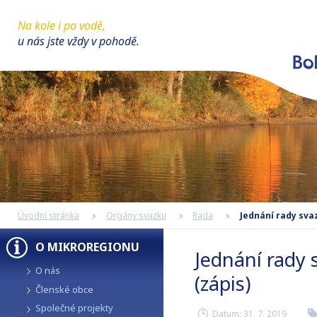
Na kole i po vodě,
u nás jste vždy v pohodě.
Úvodní stránka
Orgány svazku
Rada
Jednání rady svaz
O MIKROREGIONU
Jednání rady 
O nás
(zápis)
Členské obce
Společné projekty
Datum:
31. 7. 2019
r