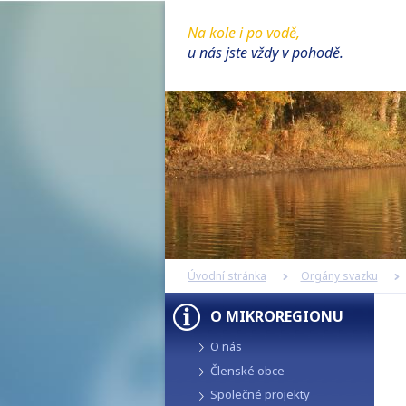
Na kole i po vodě,
u nás jste vždy v pohodě.
Úvodní stránka
Orgány svazku
O MIKROREGIONU
O nás
Členské obce
Společné projekty