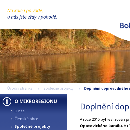
Na kole i po vodě,
u nás jste vždy v pohodě.
Úvodní stránka
Společné projekty
Doplnění doprovodného 
O MIKROREGIONU
Doplnění dop
O nás
Členské obce
V roce 2015 byl realizován pr
Opatovického kanálu.
V r
Společné projekty