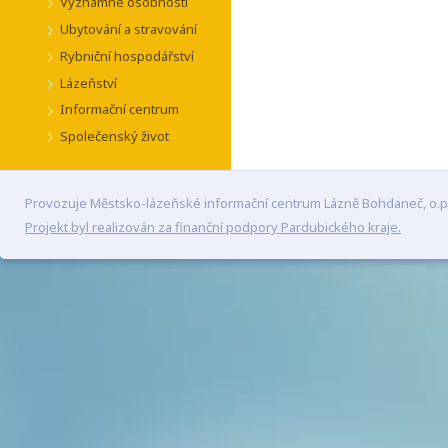
Významné osobnosti
Ubytování a stravování
Rybniční hospodářství
Lázeňství
Informační centrum
Společenský život
Provozuje Městsko-lázeňské informační centrum Lázně Bohdaneč, o.p
Projekt byl realizován za finanční podpory Pardubického kraje.