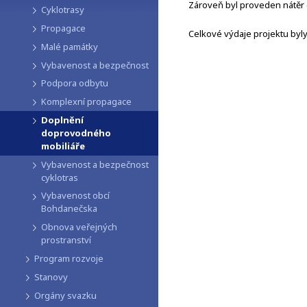
Zároveň byl proveden nátěr d
Cyklotrasy
Propagace
Celkové výdaje projektu byly 
Malé památky
Vybavenost a bezpečnost
Podpora odbytu
Komplexní propagace
Doplnění
doprovodného
mobiliáře
Vybavenost a bezpečnost
cyklotras
Vybavenost obcí
Bohdanečska
Obnova veřejných
prostranství
Program rozvoje
Stanovy
Orgány svazku