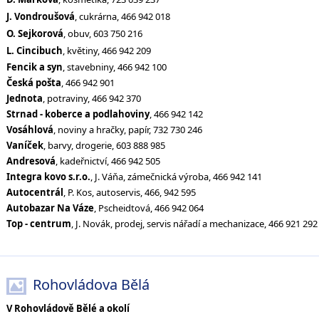
J. Vondroušová
, cukrárna, 466 942 018
O. Sejkorová
, obuv, 603 750 216
L. Cincibuch
, květiny, 466 942 209
Fencik a syn
, stavebniny, 466 942 100
Česká pošta
, 466 942 901
Jednota
, potraviny, 466 942 370
Strnad - koberce a podlahoviny
, 466 942 142
Vosáhlová
, noviny a hračky, papír, 732 730 246
Vaníček
, barvy, drogerie, 603 888 985
Andresová
, kadeřnictví, 466 942 505
Integra kovo s.r.o.
, J. Váňa, zámečnická výroba, 466 942 141
Autocentrál
, P. Kos, autoservis, 466, 942 595
Autobazar Na Váze
, Pscheidtová, 466 942 064
Top - centrum
, J. Novák, prodej, servis nářadí a mechanizace, 466 921 292
Rohovládova Bělá
V Rohovládově Bělé a okolí