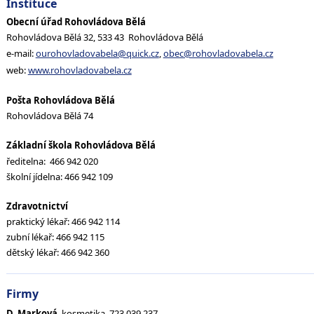
Instituce
Obecní úřad Rohovládova Bělá
Rohovládova Bělá 32, 533 43 Rohovládova Bělá
e-mail:
ourohovladovabela@quick.cz
,
obec@rohovladovabela.cz
web:
www.rohovladovabela.cz
Pošta Rohovládova Bělá
Rohovládova Bělá 74
Základní škola Rohovládova Bělá
ředitelna: 466 942 020
školní jídelna: 466 942 109
Zdravotnictví
praktický lékař: 466 942 114
zubní lékař: 466 942 115
dětský lékař: 466 942 360
Firmy
D. Marková
, kosmetika, 723 039 237