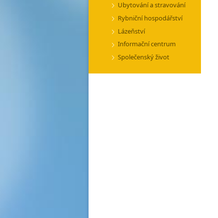
Ubytování a stravování
Rybniční hospodářství
Lázeňství
Informační centrum
Společenský život