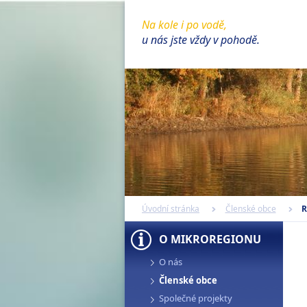
Na kole i po vodě,
u nás jste vždy v pohodě.
Úvodní stránka
Členské obce
R
O MIKROREGIONU
O nás
Členské obce
Společné projekty