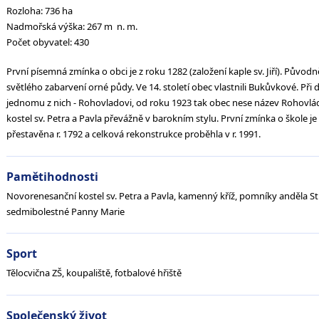
Rozloha: 736 ha
Nadmořská výška: 267 m n. m.
Počet obyvatel: 430
První písemná zmínka o obci je z roku 1282 (založení kaple sv. Jiří). Původ
světlého zabarvení orné půdy. Ve 14. století obec vlastnili Bukůvkové. Při 
jednomu z nich - Rohovladovi, od roku 1923 tak obec nese název Rohovlá
kostel sv. Petra a Pavla převážně v barokním stylu. První zmínka o škole je
přestavěna r. 1792 a celková rekonstrukce proběhla v r. 1991.
Pamětihodnosti
Novorenesanční kostel sv. Petra a Pavla, kamenný kříž, pomníky anděla S
sedmibolestné Panny Marie
Sport
Tělocvična ZŠ, koupaliště, fotbalové hřiště
Společenský život