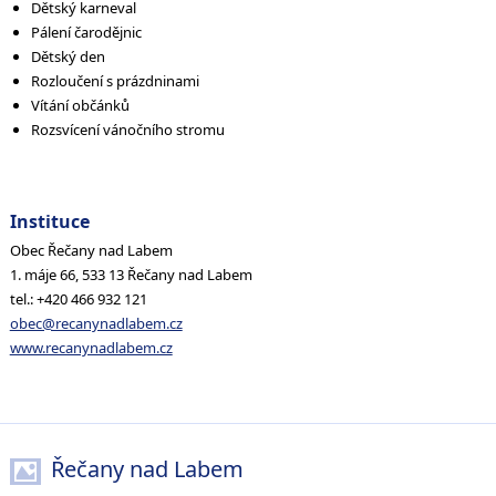
Dětský karneval
Pálení čarodějnic
Dětský den
Rozloučení s prázdninami
Vítání občánků
Rozsvícení vánočního stromu
Instituce
Obec Řečany nad Labem
1. máje 66, 533 13 Řečany nad Labem
tel.: +420 466 932 121
obec@recanynadlabem.cz
www.recanynadlabem.cz
Řečany nad Labem