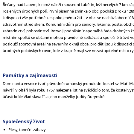
Řečany nad Labem, k nimž náleží i sousední Labětín, leží necelých 7 km 
rozlehlých úrodných polí. První písemná zmínka o obci pochází z roku 1289.
k dispozici vše potřebné ke spokojenému žití – v obci se nachází obecní 
zdravotním střediskem, Komunitní dům pro seniory, lékárna, pošta, obchod
zahradnictví, pohostinství. Rozvoji podnikání napomáhá řada drobných živ
místním spolků se občané mohou pravidelně setkávat a společně trávit 
poslouží sportovní areál na severním okraji obce, pro děti jsou k dispozici 
úrodných polabských rovin, kde v krajině mají své nezastupitelné místo r
Památky a zajímavosti
Dominantu vesnice tvoří původně románský jednolodní kostel sv. Máří Ma
návrší. V oltáři byla roku 1757 nalezena listina svědčící o tom, že kostel vy
účasti krále Vladislava II. a jeho manželky Judity Durynské.
Společenský život
Plesy, taneční zábavy