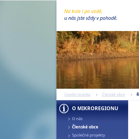
Na kole i po vodě,
u nás jste vždy v pohodě.
Úvodní stránka
Členské obce
Ř
O MIKROREGIONU
O nás
Členské obce
Společné projekty