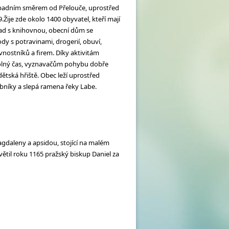
západním směrem od Přelouče, uprostřed
Žije zde okolo 1400 obyvatel, kteří mají
úřad s knihovnou, obecní dům se
y s potravinami, drogerií, obuví,
nostníků a firem. Díky aktivitám
volný čas, vyznavačům pohybu dobře
dětská hřiště. Obec leží uprostřed
ybníky a slepá ramena řeky Labe.
gdaleny a apsidou, stojící na malém
světil roku 1165 pražský biskup Daniel za