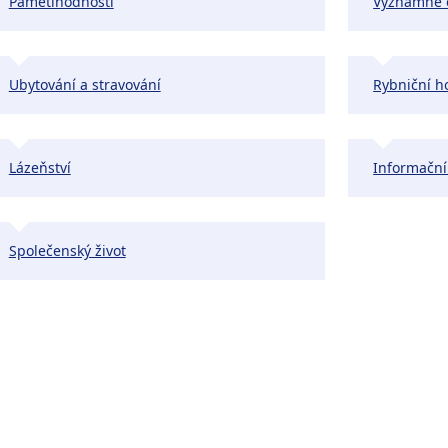
Pamětihodnosti
Významné 
Ubytování a stravování
Rybniční h
Lázeňství
Informačn
Společenský život