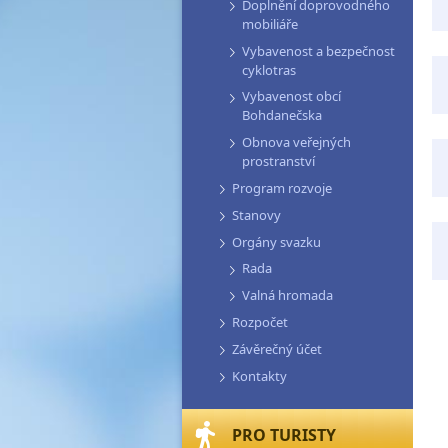
Doplnění doprovodného
mobiliáře
Vybavenost a bezpečnost
cyklotras
Vybavenost obcí
Bohdanečska
Obnova veřejných
prostranství
Program rozvoje
Stanovy
Orgány svazku
Rada
Valná hromada
Rozpočet
Závěrečný účet
Kontakty
PRO TURISTY