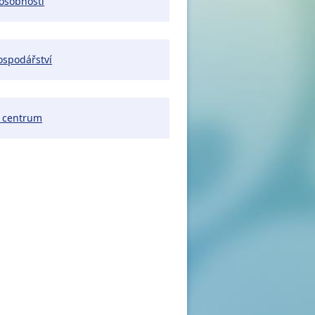
osobnosti
ospodářství
í centrum