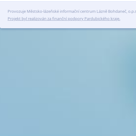
Provozuje Městsko-lázeňské informační centrum Lázně Bohdaneč, o.p.s
Projekt byl realizován za finanční podpory Pardubického kraje.