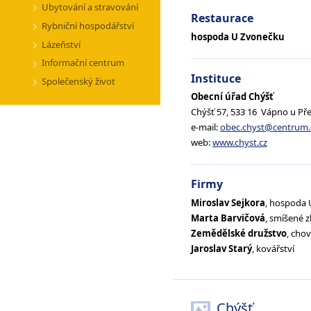
Ubytování a stravování
Restaurace
Rybniční hospodářství
hospoda U Zvonečku
Lázeňství
Informační centrum
Instituce
Společenský život
Obecní úřad Chýšť
Chýšť 57, 533 16 Vápno u Př
e-mail:
obec.chyst@centrum.
web:
www.chyst.cz
Firmy
Miroslav Sejkora
, hospoda
Marta Barvičová
, smíšené z
Zemědělské družstvo
, cho
Jaroslav Starý
, kovářství
Chýšť