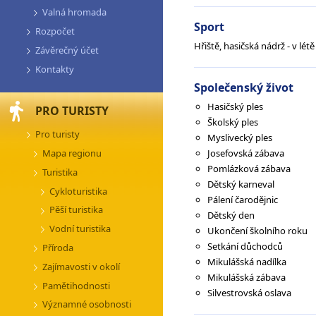
Valná hromada
Sport
Rozpočet
Hřiště, hasičská nádrž - v lét
Závěrečný účet
Kontakty
Společenský život
Hasičský ples
PRO TURISTY
Školský ples
Pro turisty
Myslivecký ples
Josefovská zábava
Mapa regionu
Pomlázková zábava
Turistika
Dětský karneval
Cykloturistika
Pálení čarodějnic
Pěší turistika
Dětský den
Vodní turistika
Ukončení školního roku
Setkání důchodců
Příroda
Mikulášská nadílka
Zajímavosti v okolí
Mikulášská zábava
Pamětihodnosti
Silvestrovská oslava
Významné osobnosti