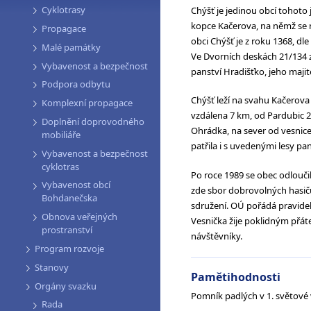
Cyklotrasy
Chýšť je jedinou obcí tohoto
kopce Kačerova, na němž se 
Propagace
obci Chýšť je z roku 1368, dl
Malé památky
Ve Dvorních deskách 21/134 z
Vybavenost a bezpečnost
panství Hradišťko, jeho majitelé
Podpora odbytu
Chýšť leží na svahu Kačerova 
Komplexní propagace
vzdálena 7 km, od Pardubic 20
Doplnění doprovodného
Ohrádka, na sever od vesnic
mobiliáře
patřila i s uvedenými lesy p
Vybavenost a bezpečnost
cyklotras
Po roce 1989 se obec odlouči
Vybavenost obcí
zde sbor dobrovolných hasičů,
Bohdanečska
sdružení. OÚ pořádá pravideln
Obnova veřejných
Vesnička žije poklidným přáte
prostranství
návštěvníky.
Program rozvoje
Stanovy
Pamětihodnosti
Orgány svazku
Pomník padlých v 1. světové v
Rada