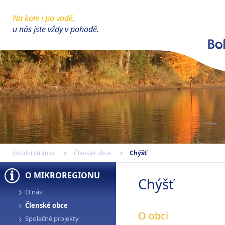
Na kole i po vodě,
u nás jste vždy v pohodě.
Úvodní stránka
Členské obce
Chýšť
O MIKROREGIONU
Chýšť
O nás
Členské obce
O obci
Společné projekty