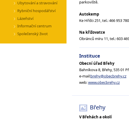
parkoviště.
Ubytování a stravování
Rybniční hospodářství
Autokemp
Lázeňství
Ke Hřišti 251, tel.: 466 953 780
Informační centrum
Na křižovatce
Společenský život
Obránců míru 11, tel.: 603 46
Instituce
Obecní úřad Břehy
Bahníkova 8, Břehy, 535 01 P
e-mail:
brehy@obecbrehy.cz
web:
www.obecbrehy.cz
Břehy
V Břehách a okolí