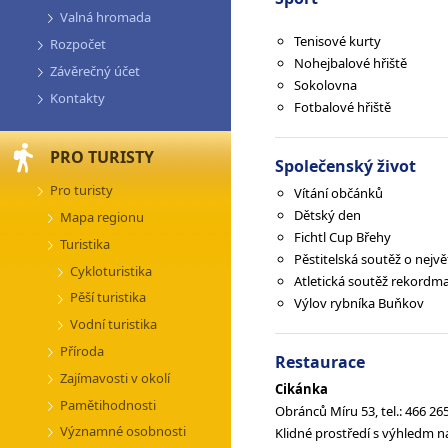
Valná hromada
Tenisové kurty
Rozpočet
Nohejbalové hřiště
Závěrečný účet
Sokolovna
Kontakty
Fotbalové hřiště
PRO TURISTY
Společenský život
Pro turisty
Vítání občánků
Dětský den
Mapa regionu
Fichtl Cup Břehy
Turistika
Pěstitelská soutěž o nejvě
Cykloturistika
Atletická soutěž rekordm
Pěší turistika
Výlov rybníka Buňkov
Vodní turistika
Příroda
Restaurace
Zajímavosti v okolí
Cikánka
Pamětihodnosti
Obránců Míru 53, tel.: 466 26
Významné osobnosti
Klidné prostředí s výhledm n