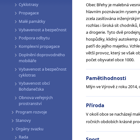
Cyklotrasy
Obec Břehy je malebná vesnič
hlavním poznávacím rysem je
Propagace
zcela zasíťována inženýrským
Malé památky
rozhlas i široká sít chodníků
Vybavenost a bezpečnost
a drogerie. Tyto dvě prodejn
Podpora odbytu
hospůdky, klidný autokemp a 
patří do jejího majetku. Vzhl
Komplexní propagace
větší provoz, který se však o
Doplnění doprovodného
počet obyvatel obce 1000.
mobiliáře
Vybavenost a bezpečnost
cyklotras
Pamětihodnosti
Vybavenost obcí
Mlýn ve Výrově z roku 2014,
Bohdanečska
Obnova veřejných
prostranství
Příroda
Program rozvoje
V okolí obce se nacházejí ma
Stanovy
ročních obdobích krásné proc
Orgány svazku
Rada
Sport