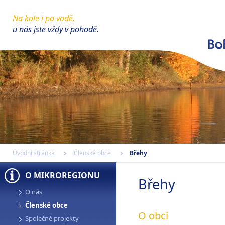
Na kole i po vodě,
u nás jste vždy v pohodě.
Úvodní stránka
Členské obce
Břehy
O MIKROREGIONU
Břehy
O nás
Členské obce
O obci
Společné projekty