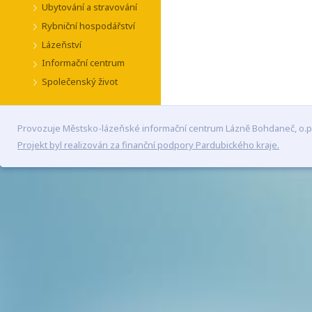
Ubytování a stravování
Rybniční hospodářství
Lázeňství
Informační centrum
Společenský život
Provozuje Městsko-lázeňské informační centrum Lázně Bohdaneč, o.p
Projekt byl realizován za finanční podpory Pardubického kraje.