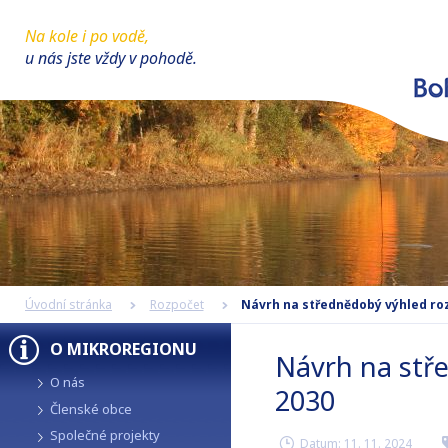
Na kole i po vodě,
u nás jste vždy v pohodě.
Úvodní stránka
Rozpočet
Návrh na střednědobý výhled ro
O MIKROREGIONU
Návrh na stř
O nás
2030
Členské obce
Společné projekty
Datum:
11. 11. 2024
r