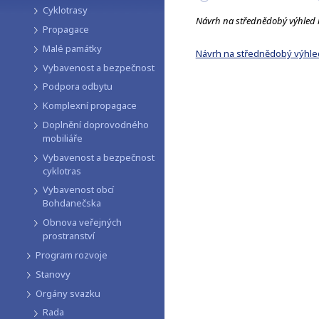
Cyklotrasy
Návrh na střednědobý výhled
Propagace
Malé památky
Návrh na střednědobý výhle
Vybavenost a bezpečnost
Podpora odbytu
Komplexní propagace
Doplnění doprovodného
mobiliáře
Vybavenost a bezpečnost
cyklotras
Vybavenost obcí
Bohdanečska
Obnova veřejných
prostranství
Program rozvoje
Stanovy
Orgány svazku
Rada